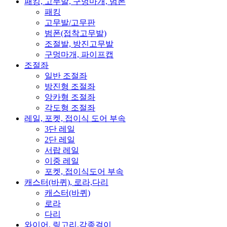
패킹, 고무발, 구멍마개, 범폰
패킹
고무발/고무판
범폰(접착고무발)
조절발, 방진고무발
구멍마개, 파이프캡
조절좌
일반 조절좌
방진형 조절좌
앙카형 조절좌
각도형 조절좌
레일, 포켓, 접이식 도어 부속
3단 레일
2단 레일
서랍 레일
이중 레일
포켓, 접이식도어 부속
캐스터(바퀴), 로라,다리
캐스터(바퀴)
로라
다리
와이어, 링고리,각종걸이