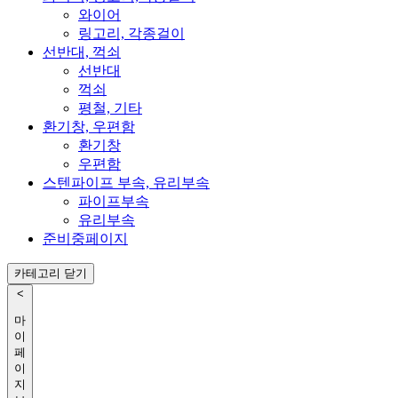
와이어
링고리, 각종걸이
선반대, 꺽쇠
선반대
꺽쇠
평철, 기타
환기창, 우편함
환기창
우편함
스텐파이프 부속, 유리부속
파이프부속
유리부속
준비중페이지
카테고리 닫기
<
마
이
페
이
지