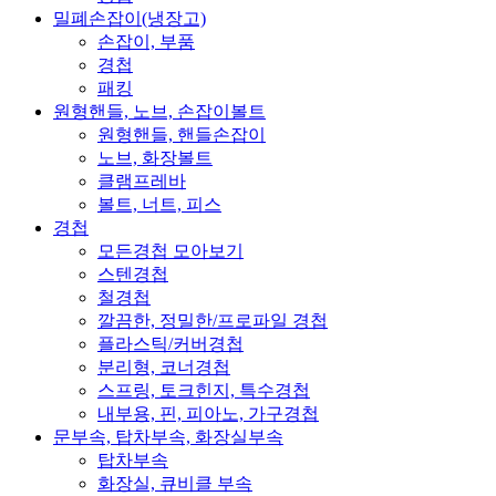
밀폐손잡이(냉장고)
손잡이, 부품
경첩
패킹
원형핸들, 노브, 손잡이볼트
원형핸들, 핸들손잡이
노브, 화장볼트
클램프레바
볼트, 너트, 피스
경첩
모든경첩 모아보기
스텐경첩
철경첩
깔끔한, 정밀한/프로파일 경첩
플라스틱/커버경첩
분리형, 코너경첩
스프링, 토크힌지, 특수경첩
내부용, 핀, 피아노, 가구경첩
문부속, 탑차부속, 화장실부속
탑차부속
화장실, 큐비클 부속