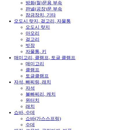
방화(철)문용 부속
판넬(공장)문 부속
잠금장치, 기타
오도시 랏지, 걸고리, 자물통
오도시 랏지
아오리
걸고리
빗장
자물통, 키
매미고리, 클램프, 토글 클램프
매미고리
클램프
토글클램프
자석, 빠찌링, 래치
자석
볼빠찌리, 캐치
원터치
래치
쇼바, 수데
쇼바(가스스프링)
수데