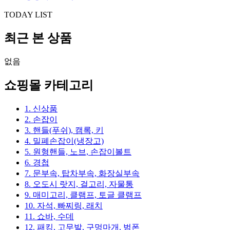
TODAY LIST
최근 본 상품
없음
쇼핑몰 카테고리
1. 신상품
2. 손잡이
3. 핸들(푸쉬), 캠록, 키
4. 밀폐손잡이(냉장고)
5. 원형핸들, 노브, 손잡이볼트
6. 경첩
7. 문부속, 탑차부속, 화장실부속
8. 오도시 랏지, 걸고리, 자물통
9. 매미고리, 클램프, 토글 클램프
10. 자석, 빠찌링, 래치
11. 쇼바, 수데
12. 패킹, 고무발, 구멍마개, 범폰