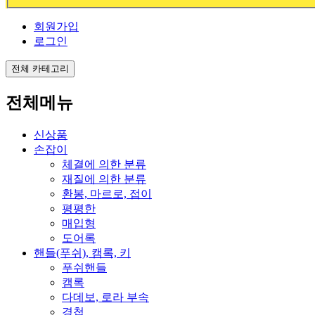
회원가입
로그인
전체 카테고리
전체메뉴
신상품
손잡이
체결에 의한 분류
재질에 의한 분류
환봉, 마르로, 접이
평평한
매입형
도어록
핸들(푸쉬), 캠록, 키
푸쉬핸들
캠록
다데보, 로라 부속
경첩