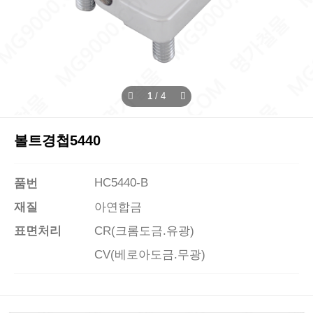
1
/
4
볼트경첩5440
HC5440-B
품번
재질
아연합금
표면처리
CR(크롬도금.유광)
CV(베로아도금.무광)