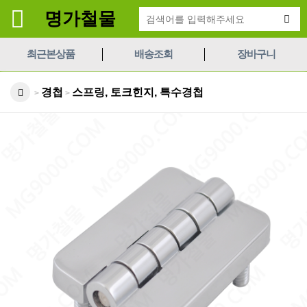
명가철물
최근본상품
배송조회
장바구니
경첩
스프링, 토크힌지, 특수경첩
>
>