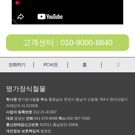
고객센터 : 010-9000-8840
전화하기
PC버전
홈
명가장식철물
회사명
명가장식철물
주소
충청남도 천안시 동남구 신방동 784-1 천안산업기
자재단지 아-2139호
사업자 등록번호
312-21-41307
대표
명정민
전화
041-570-8588
팩스
042-367-7030
통신판매업신고번호
제2011-충남천안-338호
개인정보 보호책임자
명정민